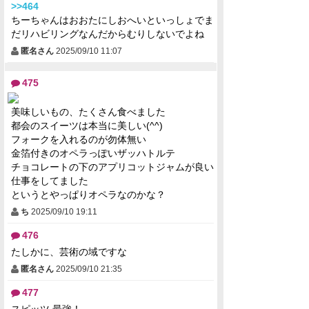
>>464
ちーちゃんはおおたにしおへいといっしょでま
だリハビリングなんだからむりしないでよね
匿名さん
2025/09/10 11:07
475
美味しいもの、たくさん食べました
都会のスイーツは本当に美しい(^^)
フォークを入れるのが勿体無い
金箔付きのオペラっぽいザッハトルテ
チョコレートの下のアプリコットジャムが良い
仕事をしてました
というとやっぱりオペラなのかな？
ち
2025/09/10 19:11
476
たしかに、芸術の域ですな
匿名さん
2025/09/10 21:35
477
スピッツ 最強！