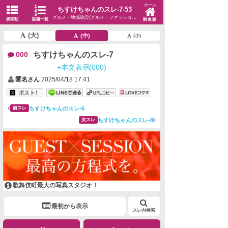
ホーム
ちすけちゃんのスレ-7-53
グルメ・地域施設(グルメ・ファッション・生活)
板移動
話題一覧
関東版
(大)
(中)
(小)
ちすけちゃんのスレ-7
000
+本文表示(000)
匿名さん
2025/04/18 17:41
ちすけちゃんのスレ-6
前スレ
ちすけちゃんのスレ-8
次スレ
歌舞伎町最大の写真スタジオ！
最初から表示
スレ内検索