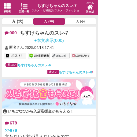
ホーム
ちすけちゃんのスレ-7
グルメ・地域施設(グルメ・ファッション・生活)
板移動
話題一覧
関東版
(大)
(中)
(小)
ちすけちゃんのスレ-7
000
+本文表示(000)
匿名さん
2025/04/18 17:41
ちすけちゃんのスレ-6
前スレ
ちすけちゃんのスレ-8
次スレ
いちごなびから入店応援金がもらえる！
679
>>676
立たないと前が見えないからです