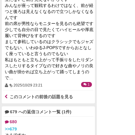
みんなが座って観戦するわけではなく、前が経
つと後ろは見えなくなるので立つしかなくなる
んです
前の席が男性ならモニターを見るのも絶望です
少しでも自分の目で見たくてハイヒールや厚底
履いて背伸びをするのです
まして参戦しているのはクラシックでもジャズ
でもない、いわゆるJ-POPSですからおとなし
く座っていると言うものでもない
私はもともと立ち上がって手振りをしたりダン
スしたりするタイプなので好きな曲やノリの良
い曲が掛かれば立ち上がって踊ってしまうの
で…
1
ち
2025/10/29 23:21
このコメントの前後の話題を見る
679 への返信コメント一覧 (1件)
680
>>679
そうですか。