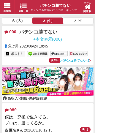
ホーム
パチンコ勝てない
ギャンブル総合(パチンコ店・ギャンブル)
板移動
話題一覧
関東版
(大)
(中)
(小)
パチンコ勝てない
000
+本文表示(000)
負け男
2023/06/24 10:45
パチンコ勝てない-2
次スレ
高収入×制服♪未経験歓迎
989
僕は、究極で生きてる。
プロは、勝ってるか。
1
匿名さん
2026/03/10 12:13