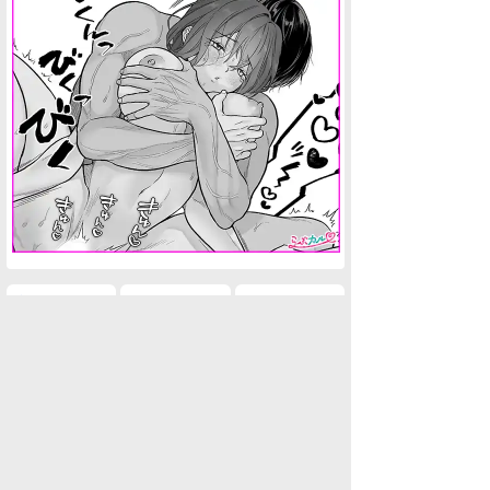
水商売男性
水商売女性
風俗関係
雑談関係
新着画像
ニュース
検索