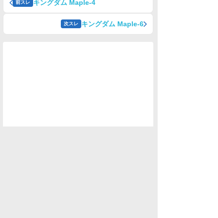
キングダム Maple-6
次スレ
「
水商売男性」の新着スレ
データを取得できませんでした。