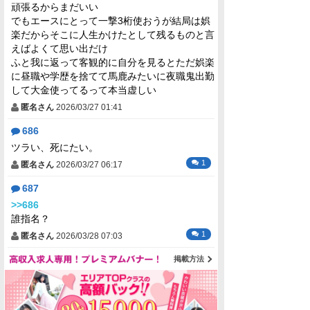
頑張るからまだいい
でもエースにとって一撃3桁使おうが結局は娯
楽だからそこに人生かけたとして残るものと言
えばよくて思い出だけ
ふと我に返って客観的に自分を見るとただ娯楽
に昼職や学歴を捨てて馬鹿みたいに夜職鬼出勤
して大金使ってるって本当虚しい
匿名さん
2026/03/27 01:41
686
ツラい、死にたい。
1
匿名さん
2026/03/27 06:17
687
>>686
誰指名？
1
匿名さん
2026/03/28 07:03
掲載方法