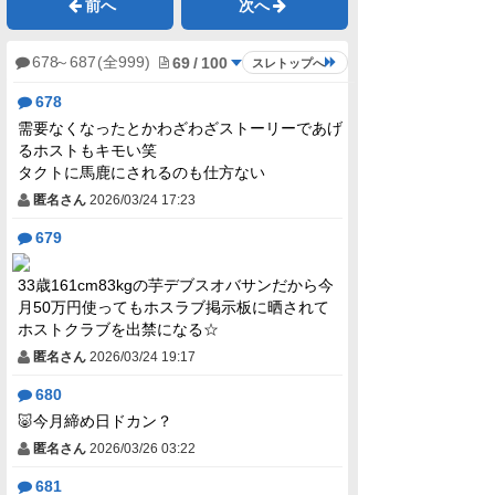
前へ
次へ
69
/
100
678
～
687
(全999)
スレトップへ
678
需要なくなったとかわざわざストーリーであげ
るホストもキモい笑
タクトに馬鹿にされるのも仕方ない
匿名さん
2026/03/24 17:23
679
33歳161cm83kgの芋デブスオバサンだから今
月50万円使ってもホスラブ掲示板に晒されて
ホストクラブを出禁になる☆
匿名さん
2026/03/24 19:17
680
🐷今月締め日ドカン？
匿名さん
2026/03/26 03:22
681