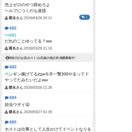
売上ゼロのやつ辞めろよ
ヘルプにつくのも迷惑
1
匿名さん
2026/03/26 20:11
682
>>681
だれのことゆってる？ww
匿名さん
2026/03/26 21:16
神奈川のお店(ホスト-お店)板の独占枠,掲載募集中!
683
ペンギン稼げてるねw今月一撃300やるってド
ヤってたみたいだよww
匿名さん
2026/03/26 21:26
684
担当ウザイ😤
匿名さん
2026/03/27 01:35
685
ホストは仕事として人生かけてイベントなりを