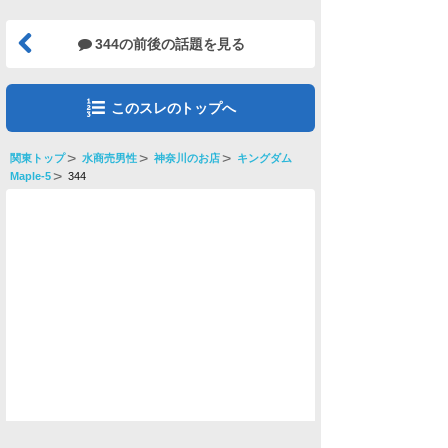
344の前後の話題を見る
このスレのトップへ
関東トップ
水商売男性
神奈川のお店
キングダム
Maple-5
344