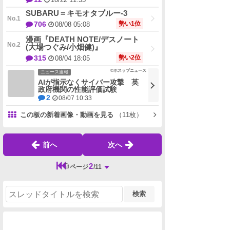
SUBARU＝キモオタブルー-3
勢い1位
706
08/08 05:08
漫画『DEATH NOTE/デスノート
(大場つぐみ/小畑健)』
勢い2位
315
08/04 18:05
©ホスラブニュース
ニュース速報
AIが指示なくサイバー攻撃 英
政府機関の性能評価試験
2
08/07 10:33
この板の新着画像・動画を見る
（11枚）
前へ
次へ
2
ページ
/11
検索