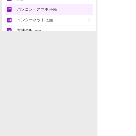
パソコン・スマホ
(全国)
インターネット
(全国)
趣味全般
(全国)
パチンコ店・ギャンブル
地域別雑談
「
マンガ・ゲーム・趣味」の新着スレ
データを取得できませんでした。
水商売男性
水商売女性
風俗関係
雑談関係
新着画像
ニュース