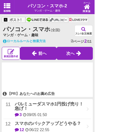
ホーム
パソコン・スマホ-2
マンガ・ゲーム・趣味
板移動
関東版
パソコン・スマホ
(全国)
スレ/全文検索
マンガ・ゲーム・趣味
2
ローカルルールと検索方法
ページ
/11
前へ
次へ
新規話題作成
【PR】あなたへのお薦め広告
バルミューダスマホ1円投げ売り！
急げ！
3
09/05 01:50
スマホのバックアップどうやる？
12
06/22 22:55