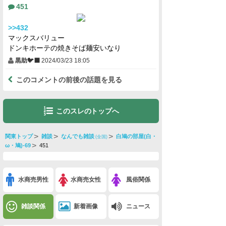
451
>>432
マックスバリュー
ドンキホーテの焼きそば麺安いなり
黒助🐦‍⬛
2024/03/23 18:05
このコメントの前後の話題を見る
このスレのトップへ
関東トップ
雑談
なんでも雑談
白鳩の部屋(白・
(全国)
ω・鳩)-69
451
水商売男性
水商売女性
風俗関係
雑談関係
新着画像
ニュース