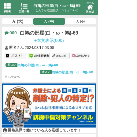
ホーム
白鳩の部屋(白・ω・鳩)-69
なんでも雑談(雑談・コミュニティ)
板移動
話題一覧
関東版
(大)
(中)
(小)
白鳩の部屋(白・ω・鳩)-69
000
+本文表示(000)
匿名さん
2024/03/17 03:08
白鳩の部屋(白・ω・鳩)-68
前スレ
白鳩の部屋(白・ω・鳩)-70
次スレ
#（∪ФфФ∪）
風俗業界で働いている人を応援しています！