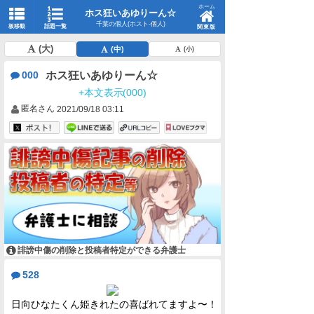
ホーム
ホス狂いあゆりーん☆
千葉の個人(ホスト-個人)
板移動
話題一覧
関東版
(大)
(中)
(小)
ホス狂いあゆりーん☆
000
+本文表示(000)
匿名さん
2021/09/18 03:11
誹謗中傷の削除と投稿者特定ができる弁護士
528
日向ひなたくん姫きれたの喜ばれてますよ〜！