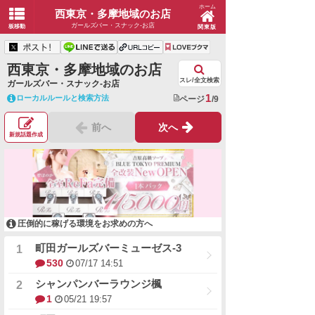
ホーム
西東京・多摩地域のお店
ガールズバー・スナック-お店
板移動
関東版
西東京・多摩地域のお店
スレ/全文検索
ガールズバー・スナック-お店
1
ローカルルールと検索方法
ページ
/9
前へ
次へ
新規話題作成
圧倒的に稼げる環境をお求めの方へ
町田ガールズバーミューゼス-3
530
07/17 14:51
シャンパンバーラウンジ楓
1
05/21 19:57