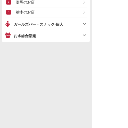
群馬のお店
栃木のお店
ガールズバー・スナック-個人
お水総合話題
「
水商売女性」の新着スレ
データを取得できませんでした。
水商売男性
水商売女性
風俗関係
雑談関係
新着画像
ニュース