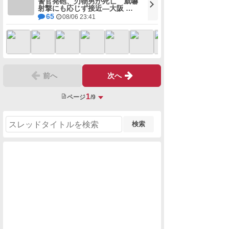
射撃にも応じず接近―大阪 …
65
08/06 23:41
前へ
次へ
1
ページ
/9
検索