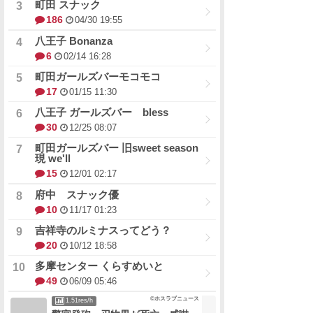
町田 スナック
186
04/30 19:55
八王子 Bonanza
6
02/14 16:28
町田ガールズバーモコモコ
17
01/15 11:30
八王子 ガールズバー bless
30
12/25 08:07
町田ガールズバー 旧sweet season
現 we'll
15
12/01 02:17
府中 スナック優
10
11/17 01:23
吉祥寺のルミナスってどう？
20
10/12 18:58
多摩センター くらすめいと
49
06/09 05:46
©ホスラブニュース
1.51res/h
警官発砲、刃物男が死亡 威嚇