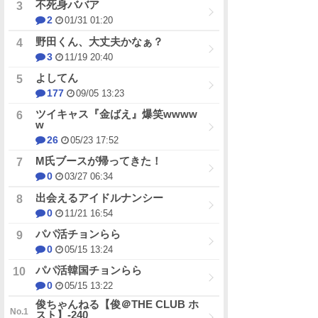
不死身ババア
2
01/31 01:20
野田くん、大丈夫かなぁ？
3
11/19 20:40
よしてん
177
09/05 13:23
ツイキャス『金ばえ』爆笑wwww
w
26
05/23 17:52
М氏ブースが帰ってきた！
0
03/27 06:34
出会えるアイドルナンシー
0
11/21 16:54
パパ活チョンらら
0
05/15 13:24
パパ活韓国チョンらら
0
05/15 13:22
俊ちゃんねる【俊＠THE CLUB ホ
スト】-240