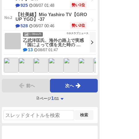
勢い1位
925
08/07 01:48
【社美緒】Mio Yashiro TV【GRO
UP YGD】-37
勢い2位
528
08/07 00:46
©ホスラブニュース
1.08res/h
乙武洋匡氏、海外の路上で実感
「国によって僕を見た時の …
13
08/07 01:47
前へ
次へ
1
ページ
/11
検索