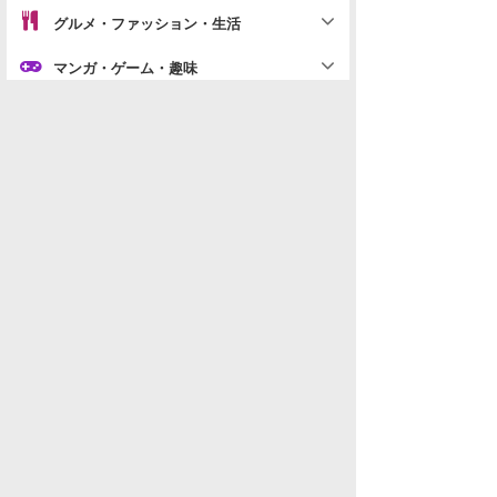
グルメ・ファッション・生活
マンガ・ゲーム・趣味
パチンコ店・ギャンブル
地域別雑談
「
YouTube・SNS・配信」の新着スレ
データを取得できませんでした。
水商売男性
水商売女性
風俗関係
雑談関係
新着画像
ニュース