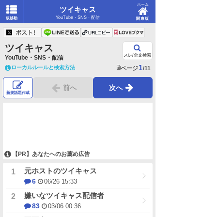
ホーム
ツイキャス
YouTube・SNS・配信
板移動
関東版
ツイキャス
スレ/全文検索
YouTube・SNS・配信
1
ローカルルールと検索方法
ページ
/11
前へ
次へ
新規話題作成
【PR】あなたへのお薦め広告
元ホストのツイキャス
6
06/26 15:33
嫌いなツイキャス配信者
83
03/06 00:36